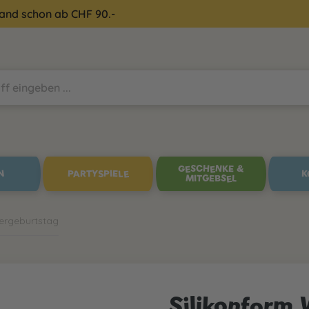
sand schon ab CHF 90.-
GESCHENKE &
N
PARTYSPIELE
K
MITGEBSEL
ergeburtstag
Silikonform 