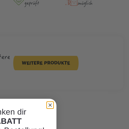
geprüft
möglich
tere
WEITERE PRODUKTE
ken dir
ABATT