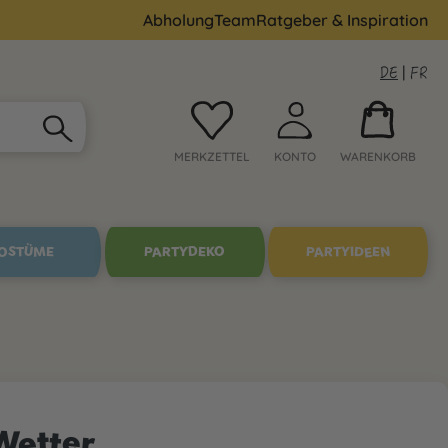
Abholung
Team
Ratgeber & Inspiration
DE
|
FR
MERKZETTEL
KONTO
WARENKORB
OSTÜME
PARTYDEKO
PARTYIDEEN
Wetter