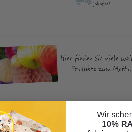
geliefert
Hier finden Sie viele wei
Produkte zum Motto.
Wir schen
10% R
orm Wetter"