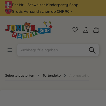
Der Nr. 1 Schweizer Kinderparty-Shop
alt springen
Gratis Versand schon ab CHF 90.-
Geburtstagstorten
Tortendeko
Aromastoffe
Bildergalerie überspringen