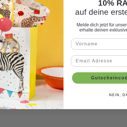
10% R
auf deine erst
pper Meri Meri Blumen"
Melde dich jetzt für uns
erhalte deinen exklusi
menkunstwerk mit unserem fabelhaften Blumenstrauss Torte
ion ergeben. Perfekt für einen Geburtstag, eine Hochzeit, e
Gutscheincod
NEIN, D