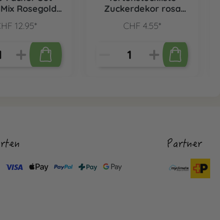
 Mix Rosegold,
Zuckerdekor rosa
5 Stk.
Blumen, 12 Stk.
HF 12.95*
CHF 4.55*
rten
Partner