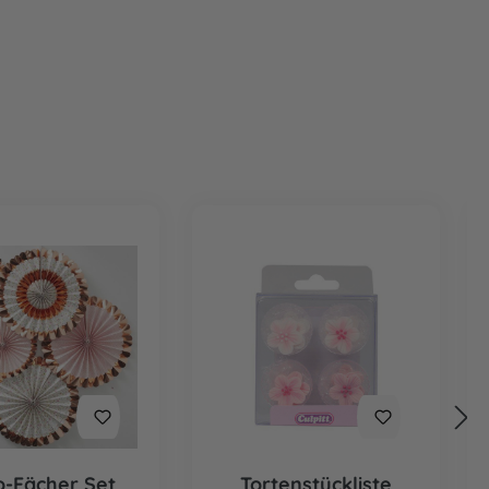
-Fächer Set
Tortenstückliste