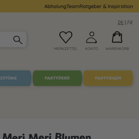
Abholung
Team
Ratgeber & Inspiration
DE
|
FR
MERKZETTEL
KONTO
WARENKORB
OSTÜME
PARTYDEKO
PARTYIDEEN
 Meri Meri Blumen