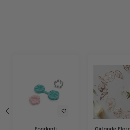
Produktgalerie überspringen
Fondant-
Girlande Flor