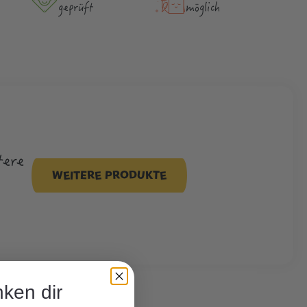
geprüft
möglich
tere
WEITERE PRODUKTE
ken dir