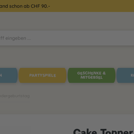
sand schon ab CHF 90.-
GESCHENKE &
N
PARTYSPIELE
K
MITGEBSEL
indergeburtstag
Cake Topper