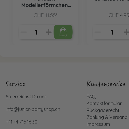
Modelierförmchen-
Set Gänseblümchen,
CHF 11.55*
CHF 4.95
2-tlg.
Service
Kundenservice
So erreichst Du uns:
FAQ
Kontaktformular
info@junior-partyshop.ch
Rückgaberecht
Zahlung & Versand
+41 44 716 16 30
Impressum