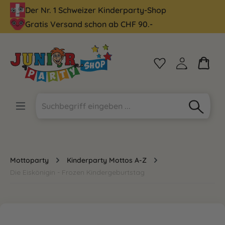
Der Nr. 1 Schweizer Kinderparty-Shop
alt springen
Gratis Versand schon ab CHF 90.-
Mottoparty
Kinderparty Mottos A-Z
Die Eiskönigin - Frozen Kindergeburtstag