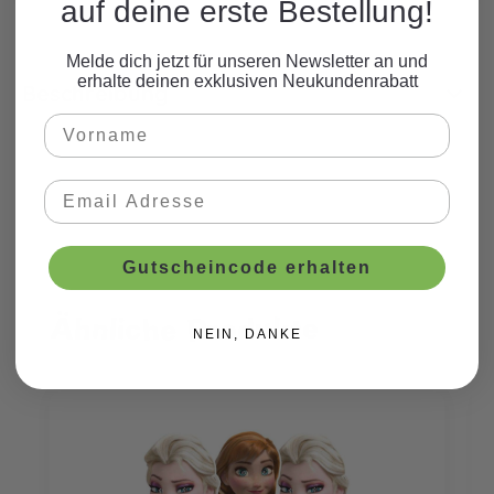
auf deine erste Bestellung!
Melde dich jetzt für unseren Newsletter an und
erhalte deinen exklusiven Neukundenrabatt
Beschreibung
Gutscheincode erhalten
Ähnliche Produkte
Produktgalerie überspringen
NEIN, DANKE