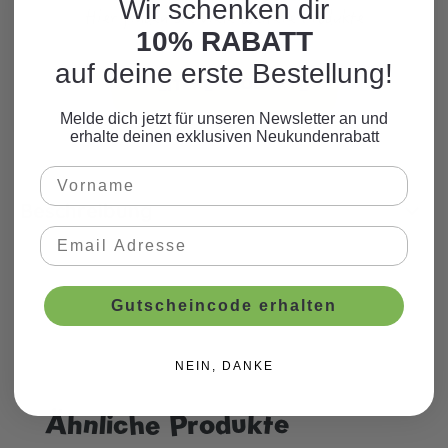
Wir schenken dir
Hier finden Sie viele weitere Produkte
10% RABATT
zum Motto.
auf deine erste Bestellung!
WEITERE PRODUKTE
Melde dich jetzt für unseren Newsletter an und
erhalte deinen exklusiven Neukundenrabatt
Beschreibung
Gutscheincode erhalten
NEIN, DANKE
Ähnliche Produkte
Produktgalerie überspringen