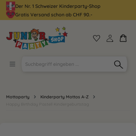
Der Nr. 1 Schweizer Kinderparty-Shop
alt springen
Gratis Versand schon ab CHF 90.-
Mottoparty
Kinderparty Mottos A-Z
Happy Birthday Pastell Kindergeburtstag