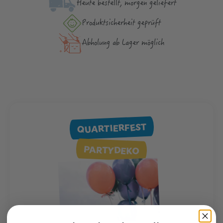
Heute bestellt, morgen geliefert
Produktsicher­heit geprüft
Abholung ab Lager möglich
QUARTIERFEST
PARTYDEKO