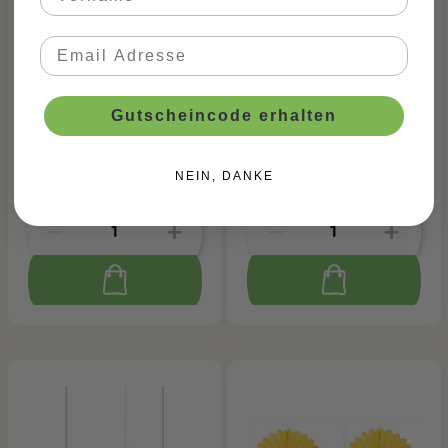
Deko-Set Happy
Deko-Fächer Set
Gutscheincode erhalten
Birthday Pastell
Floral Mix Rosegold,
5 Stk.
CHF 12.95*
CHF 12.95*
NEIN, DANKE