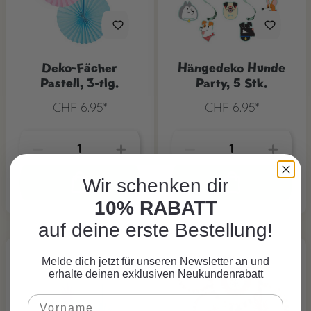
Deko-Fächer
Hängedeko Hunde
Pastell, 3-tlg.
Party, 5 Stk.
CHF 6.95*
CHF 6.95*
Wir schenken dir
10% RABATT
auf deine erste Bestellung!
Melde dich jetzt für unseren Newsletter an und
erhalte deinen exklusiven Neukundenrabatt