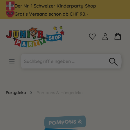
Der Nr. 1 Schweizer Kinderparty-Shop
alt springen
Gratis Versand schon ab CHF 90.-
Partydeko
Pompons & Hängedeko
POMPONS &