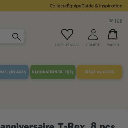
Collecte
Équipe
Guide & Inspiration
DE
|
FR
LISTE D'ENVIES
COMPTE
PANIER
MES ENFANTS
DÉCORATION DE FÊTE
IDÉES DE FÊTES
'anniversaire T-Rex, 8 pcs.