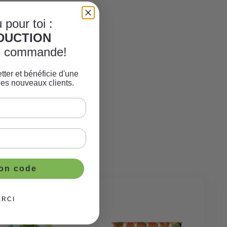
 pour toi :
ÈDUCTION
re commande!
tter et bénéficie d'une
les nouveaux clients.
ton code
ERCI