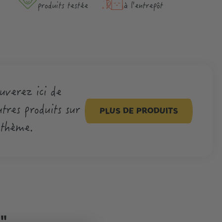
produits testée
à l'entrepôt
uverez ici de
tres produits sur
PLUS DE PRODUITS
 thème.
."