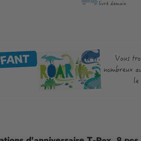
livré demain
NFANT
Vous tro
nombreux au
le
tations d'anniversaire T-Rex, 8 pcs