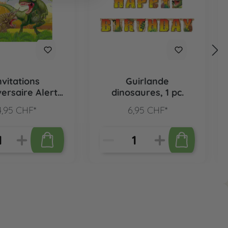
nvitations
Guirlande
versaire Alerte
dinosaures, 1 pc.
osaure, 8 pcs.
4,95 CHF*
6,95 CHF*