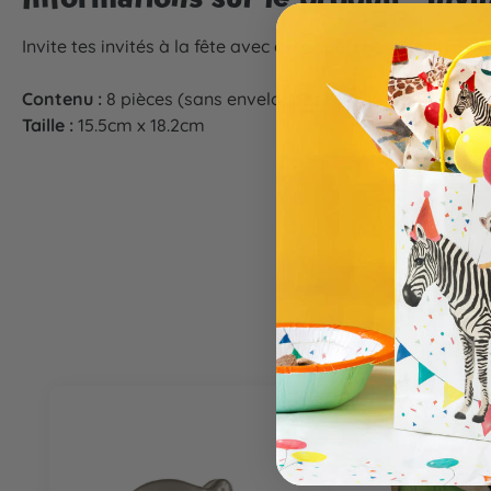
Invite tes invités à la fête avec ces superbes invitations d
Contenu :
8 pièces (sans enveloppes)
Taille :
15.5cm x 18.2cm
Ignorer la galerie de produits