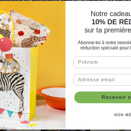
'anniversaire !
Notre cadeau
10% DE R
sur ta premiè
Abonne-toi à notre newsle
réduction spéciale pour 
Produits similaires
Recevoir 
NON M