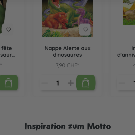
 fête
Nappe Alerte aux
I
osaure,
dinosaures
d'anni
au din
*
7,90 CHF*
Inspiration zum Motto