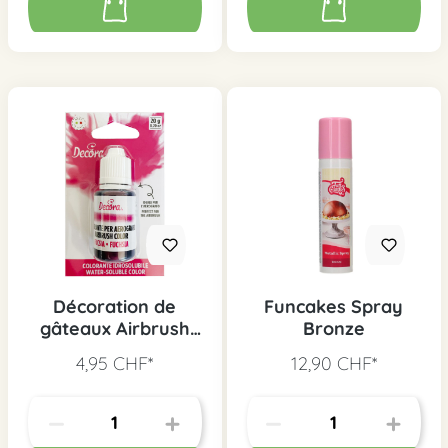
Décoration de
Funcakes Spray
gâteaux Airbrush
Bronze
Colorant
4,95 CHF*
12,90 CHF*
alimentaire fuchsia