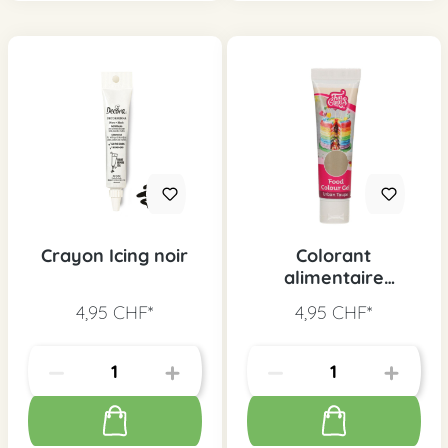
Crayon Icing noir
Colorant
alimentaire
Funcakes Taupe,
4,95 CHF*
4,95 CHF*
30g