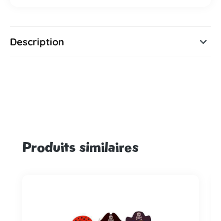
Description
Produits similaires
Ignorer la galerie de produits