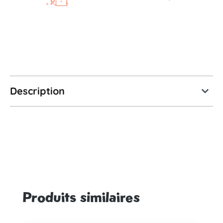
Description
Produits similaires
Ignorer la galerie de produits