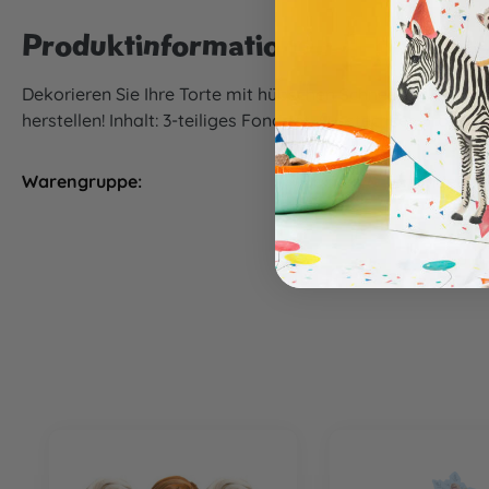
Produktinformationen "Fondant-
Dekorieren Sie Ihre Torte mit hübschen Schneeflocken aus
herstellen! Inhalt: 3-teiliges Fondant-Ausstechset Grösse: 
Warengruppe:
Backen & Tortendeko
Produktgalerie überspringen