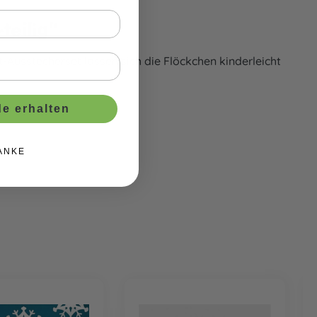
eilig"
-Ausstecherset lassen sich die Flöckchen kinderleicht
e erhalten
ANKE