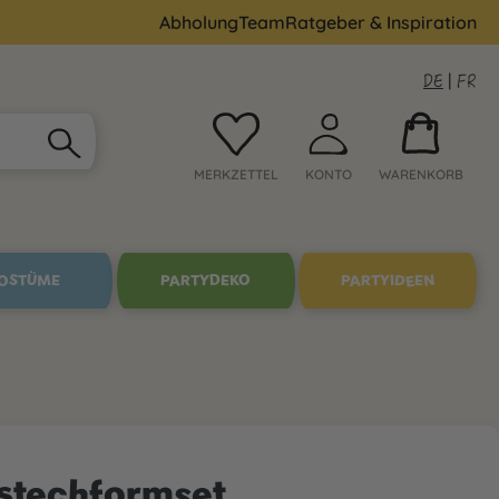
Abholung
Team
Ratgeber & Inspiration
DE
|
FR
MERKZETTEL
KONTO
WARENKORB
OSTÜME
PARTYDEKO
PARTYIDEEN
stechformset