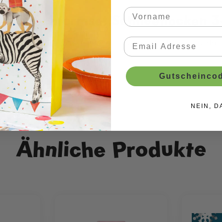
Ausstechformset Schneeflocken 3-t
 Fondant in drei verschiedenen Grössen. Mit diesem Fondant
ca. 2,5cm, 4,2 cm und 5,5 cm.
Gutscheincod
NEIN, D
Ähnliche Produkte