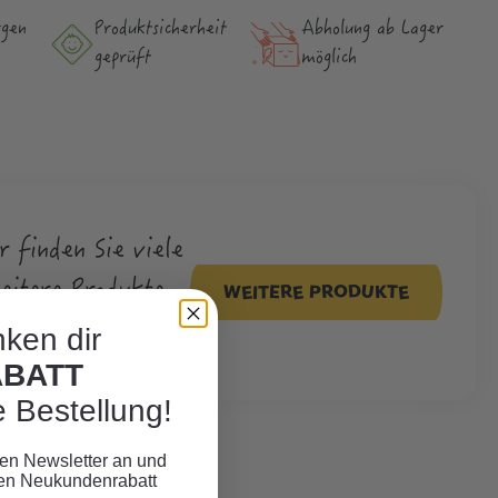
rgen
Produktsicher­heit
Abholung ab Lager
geprüft
möglich
r finden Sie viele
eitere Produkte
WEITERE PRODUKTE
zum Motto.
ken dir
ABATT
e Bestellung!
eren Newsletter an und
ven Neukundenrabatt