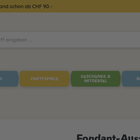
sand schon ab CHF 90.-
GESCHENKE &
N
PARTYSPIELE
K
MITGEBSEL
Fondant-Aus