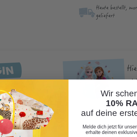
Heute bestellt, mo
geliefert
GIN
Hie
w
TAGSPARTY
Wir schen
10% R
auf deine erst
Melde dich jetzt für uns
erhalte deinen exklusi