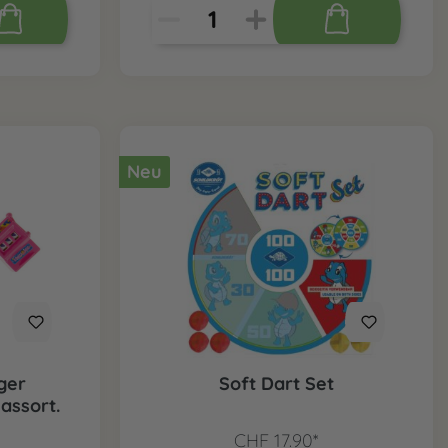
Neu
ger
Soft Dart Set
 assort.
CHF 17.90*