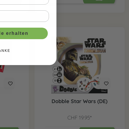
e erhalten
ANKE
Dobble Star Wars (DE)
CHF 19.95*