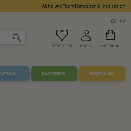
Abholung
Team
Ratgeber & Inspiration
DE
|
FR
MERKZETTEL
KONTO
WARENKORB
OSTÜME
PARTYDEKO
PARTYIDEEN