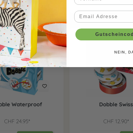
Gutscheincod
NEIN, D
bble Waterproof
Dobble Swiss
CHF 24.95*
CHF 12.90*