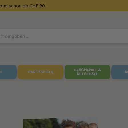
sand schon ab CHF 90.-
GESCHENKE &
N
PARTYSPIELE
K
MITGEBSEL