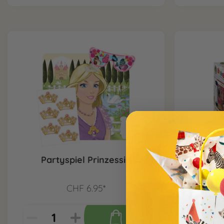
Partyspiel Prinzessin
Brain
CHF 6.95*