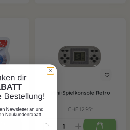
ken dir
ABATT
sort.
Mini-Spielkonsole Retro
e Bestellung!
CHF 12.95*
eren Newsletter an und
ven Neukundenrabatt