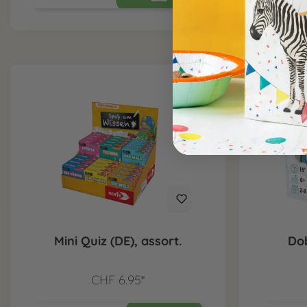
Mini Quiz (DE), assort.
Do
CHF 6.95*