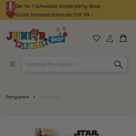
Der Nr. 1 Schweizer Kinderparty-Shop
alt springen
Gratis Versand schon ab CHF 90.-
Partyspiele
Spielesets
Bildergalerie überspringen