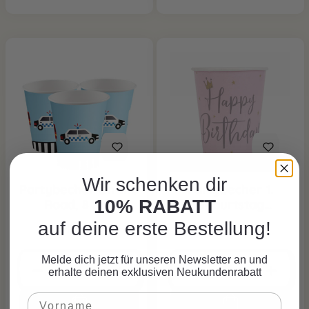
Wir schenken dir
Partybecher On the
Partybecher 1.
10% RABATT
Road, 8 Stk.
Geburtstag
Ballerina, 8 Stk.
auf deine erste Bestellung!
CHF 5.75*
CHF 5.75*
Melde dich jetzt für unseren Newsletter an und
erhalte deinen exklusiven Neukundenrabatt