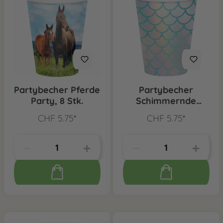
Partybecher Pferde
Partybecher
Party, 8 Stk.
Schimmernde
Meerjungfrau, 8
CHF 5.75*
CHF 5.75*
Stk.