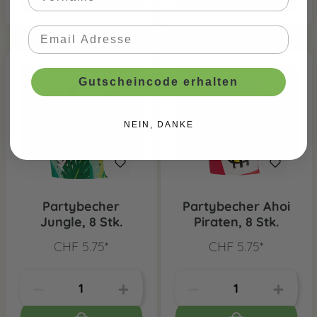
Gutscheincode erhalten
NEIN, DANKE
Partybecher
Partybecher Ahoi
Jungle, 8 Stk.
Piraten, 8 Stk.
CHF 5.75*
CHF 5.75*