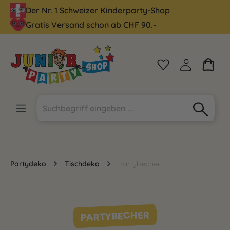
Der Nr. 1 Schweizer Kinderparty-Shop
alt springen
Gratis Versand schon ab CHF 90.-
Partydeko
Tischdeko
Partybecher
PARTYBECHER