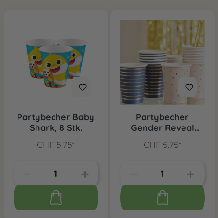
Partybecher Baby
Partybecher
Shark, 8 Stk.
Gender Reveal
Gold Rosa &
CHF 5.75*
CHF 5.75*
Marineblau