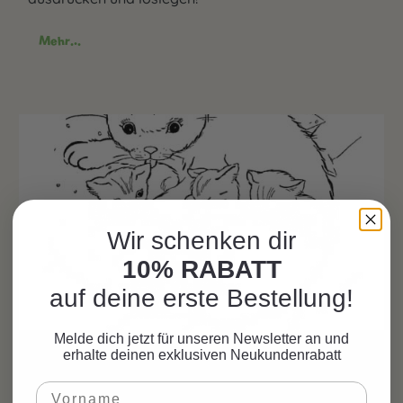
Mehr...
Wir schenken dir
10% RABATT
auf deine erste Bestellung!
Melde dich jetzt für unseren Newsletter an und
Malvorlage Kätzchen - Katzenmama
erhalte deinen exklusiven Neukundenrabatt
18. Mai 2021
Malvorlagen
|
Kätzchen Party