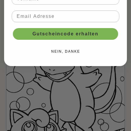
malvorlagen
,
katze
,
kätzchen
Finde hier eine unserer grossartigen Kätzchen
Malvorlagen!
Gutscheincode erhalten
Mehr...
NEIN, DANKE