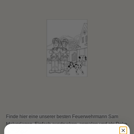
Finde hier eine unserer besten Feuerwehrmann Sam
Malvorlagen. Einfach ausdrucken, anmalen und als Deko
aufhängen.