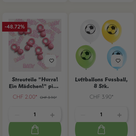
-48.72%
Streuteile "Hurra!
Luftballons Fussball,
Ein Mädchen!" pink,
8 Stk.
1 Stk
CHF 2.00*
CHF 3.90*
CHF 3.90*