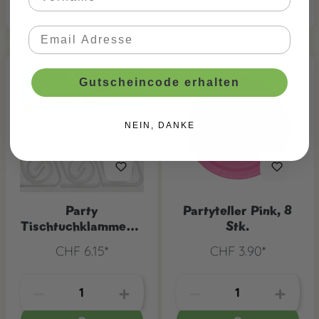
Gutscheincode erhalten
NEIN, DANKE
Party
Partyteller Pink, 8
Tischtuchklammern,
Stk.
24 Stk
CHF 6.15*
CHF 3.90*