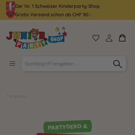
Der Nr. 1 Schweizer Kinderparty-Shop
alt springen
Gratis Versand schon ab CHF 90.-
Partydeko
PARTYDEKO &