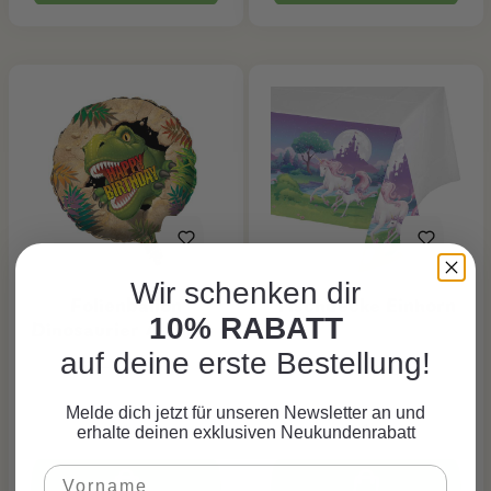
Wir schenken dir
Folienballon
Tischdecke Einhorn
10% RABATT
Dinosaurier Alarm, 1
Stk.
auf deine erste Bestellung!
CHF 4.05*
CHF 7.90*
Melde dich jetzt für unseren Newsletter an und
erhalte deinen exklusiven Neukundenrabatt