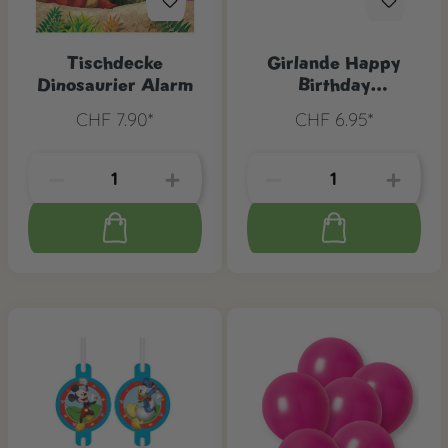
Tischdecke
Girlande Happy
Dinosaurier Alarm
Birthday
Dinosaurier Alarm, 1
CHF 7.90*
CHF 6.95*
Stk.