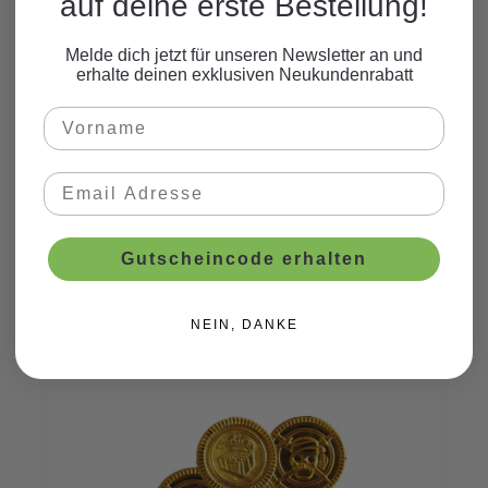
auf deine erste Bestellung!
Melde dich jetzt für unseren Newsletter an und
erhalte deinen exklusiven Neukundenrabatt
Beschreibung
Gutscheincode erhalten
Ähnliche Produkte
Produktgalerie überspringen
NEIN, DANKE