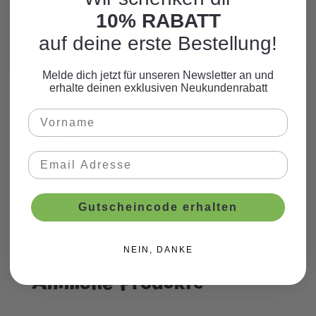
zum Motto.
10% RABATT
auf deine erste Bestellung!
WEITERE PRODUKTE
Melde dich jetzt für unseren Newsletter an und
erhalte deinen exklusiven Neukundenrabatt
Beschreibung
Gutscheincode erhalten
NEIN, DANKE
Ähnliche Produkte
Produktgalerie überspringen