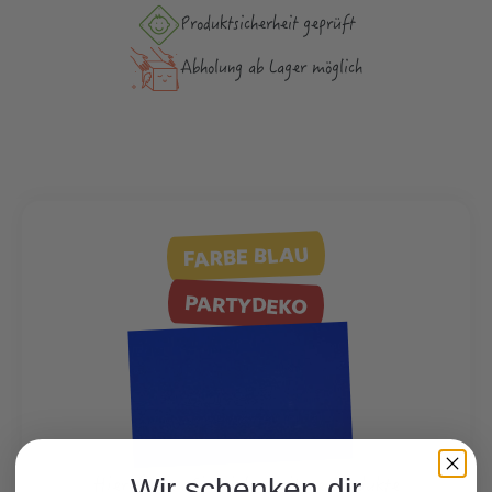
Produktsicher­heit geprüft
Abholung ab Lager möglich
FARBE BLAU
PARTYDEKO
Hier finden Sie viele weitere Produkte
Wir schenken dir