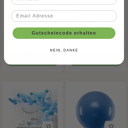
Konfettiballone
Girlande Happy
blau, 6 Stk.
Birthday glitzer-
blau
CHF 4.95*
CHF 4.95*
Gutscheincode erhalten
NEIN, DANKE