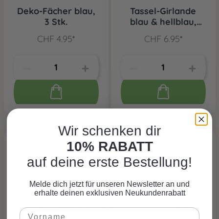
Deko-Fächer blau,
Tassel-Girlande
3 Stk.
blau & hellblau,
2.74 m
CHF 4.95*
CHF 6.95*
Wir schenken dir
10% RABATT
auf deine erste Bestellung!
Melde dich jetzt für unseren Newsletter an und
erhalte deinen exklusiven Neukundenrabatt