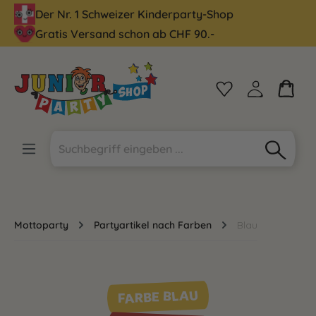
Der Nr. 1 Schweizer Kinderparty-Shop
alt springen
Gratis Versand schon ab CHF 90.-
Mottoparty
Partyartikel nach Farben
Blau
FARBE BLAU