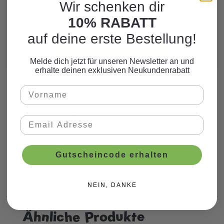
Wir schenken dir
Hier finden Sie viele weitere Produkte
10% RABATT
zum Motto.
auf deine erste Bestellung!
WEITERE PRODUKTE
Melde dich jetzt für unseren Newsletter an und
erhalte deinen exklusiven Neukundenrabatt
Beschreibung
Gutscheincode erhalten
NEIN, DANKE
Ähnliche Produkte
Produktgalerie überspringen