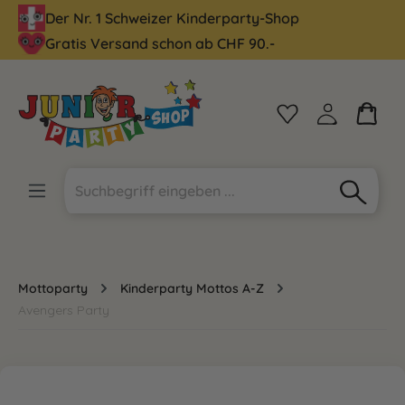
Der Nr. 1 Schweizer Kinderparty-Shop
alt springen
Gratis Versand schon ab CHF 90.-
Mottoparty
Kinderparty Mottos A-Z
Avengers Party