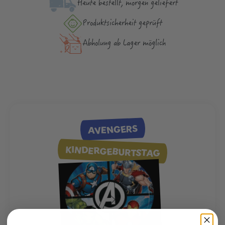
Heute bestellt, morgen geliefert
Produktsicher­heit geprüft
Abholung ab Lager möglich
AVENGERS
KINDERGEBURTSTAG