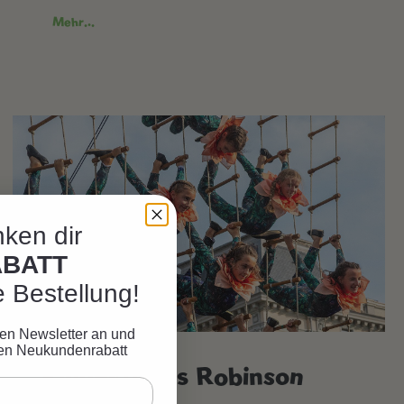
Mehr...
ken dir
ABATT
e Bestellung!
eren Newsletter an und
ven Neukundenrabatt
Kinderzirkus Robinson