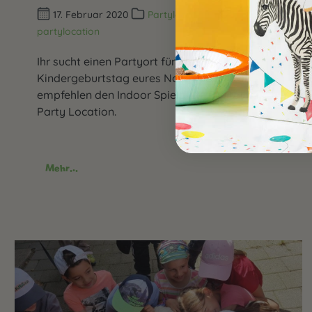
17. Februar 2020
Partylocation
partylocation
Ihr sucht einen Partyort für den
Kindergeburtstag eures Nachwuchs? Wir
empfehlen den Indoor Spielplatz Piratolino als
Party Location.
Mehr...