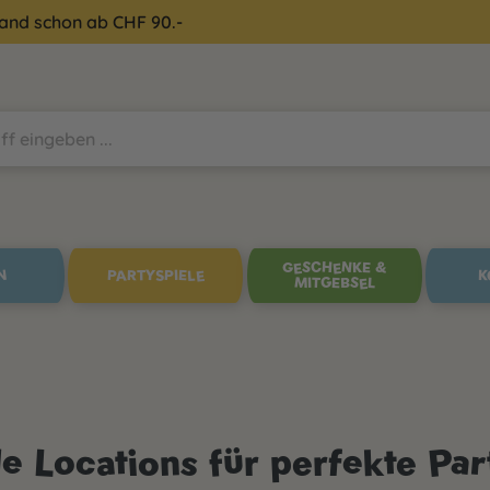
sand schon ab CHF 90.-
GESCHENKE &
N
PARTYSPIELE
K
MITGEBSEL
le Locations für perfekte Par