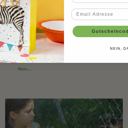
Shows
17. Februar 2020
Partylocation
partylocation
Gutscheincod
Wollt ihr mal eine andere Party Location für
den nächsten Kindergeburtstag probieren?
Wir empfehlen den JungfrauPark. Unbedingt
NEIN, D
anschauen.
Mehr...