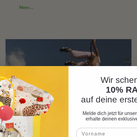
Mehr...
Wir schen
10% R
auf deine erst
Melde dich jetzt für uns
erhalte deinen exklusi
JungfrauPark Fun &