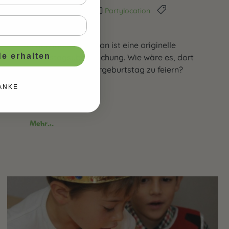
17. Februar 2020
Partylocation
partylocation
Kinderzirkus Robinson ist eine originelle
e erhalten
Geburtstagsüberraschung. Wie wäre es, dort
den nächsten Kindergeburtstag zu feiern?
ANKE
Mehr...