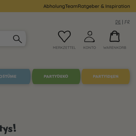
Abholung
Team
Ratgeber & Inspiration
DE
|
FR
MERKZETTEL
KONTO
WARENKORB
OSTÜME
PARTYDEKO
PARTYIDEEN
tys!