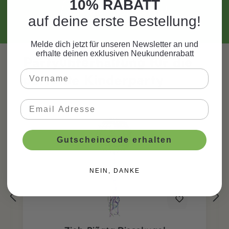
10% RABATT
Lasse dich inspirieren!
auf deine erste Bestellung!
Melde dich jetzt für unseren Newsletter an und
erhalte deinen exklusiven Neukundenrabatt
Partyunterhaltung für die
Produktgalerie überspringen
perfekte Kinderparty
Gutscheincode erhalten
NEIN, DANKE