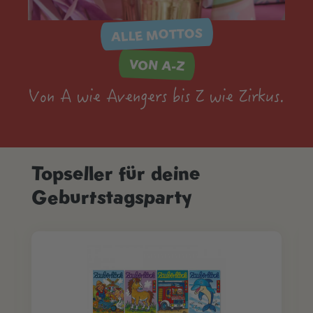
ALLE MOTTOS
VON A-Z
Von A wie Avengers bis Z wie Zirkus.
Topseller für deine
Produktgalerie überspringen
Geburtstagsparty