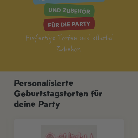
UND ZUBEHÖR
FÜR DIE PARTY
Fixfertige Torten und allerlei
Zubehör.
Personalisierte
Produktgalerie überspringen
Geburtstagstorten für
deine Party