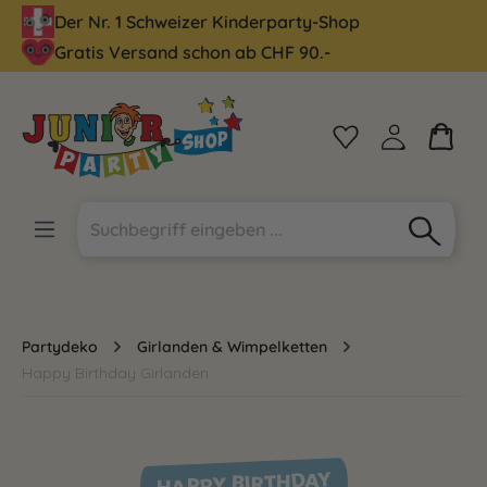
Der Nr. 1 Schweizer Kinderparty-Shop
alt springen
Gratis Versand schon ab CHF 90.-
Partydeko
Girlanden & Wimpelketten
Happy Birthday Girlanden
HAPPY BIRTHDAY