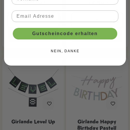
CHF 12.95*
CHF 8.95*
Gutscheincode erhalten
NEIN, DANKE
Girlande Level Up
Girlande Happy
Birthday Pastell