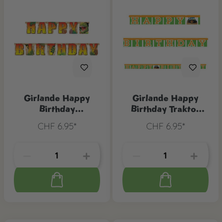
Girlande Happy
Girlande Happy
Birthday
Birthday Traktor
Dinosaurier Alarm, 1
Party, 1 Stk.
CHF 6.95*
CHF 6.95*
Stk.