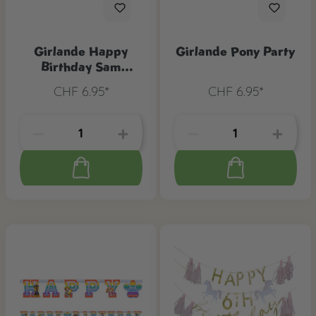
Girlande Happy
Girlande Pony Party
Birthday Sam
Feuerwehrmann
CHF 6.95*
CHF 6.95*
Sam