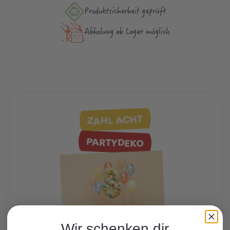
Produktsicher­heit geprüft
Abholung ab Lager möglich
ZAHL ACHT
PARTYDEKO
Hier finden Sie viele weitere Produkte
Wir schenken dir