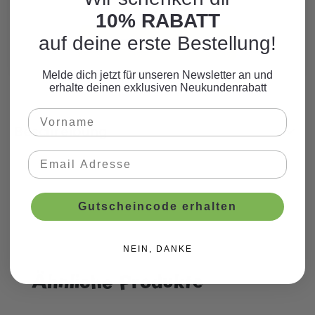
zum Motto.
10% RABATT
auf deine erste Bestellung!
WEITERE PRODUKTE
Melde dich jetzt für unseren Newsletter an und
erhalte deinen exklusiven Neukundenrabatt
Beschreibung
Gutscheincode erhalten
NEIN, DANKE
Ähnliche Produkte
Produktgalerie überspringen