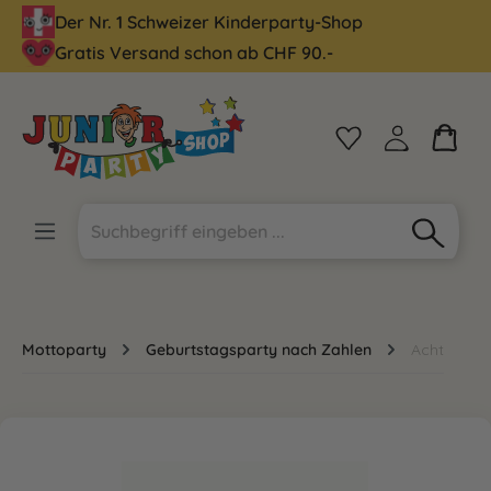
Der Nr. 1 Schweizer Kinderparty-Shop
alt springen
Gratis Versand schon ab CHF 90.-
Mottoparty
Geburtstagsparty nach Zahlen
Acht
Bildergalerie überspringen