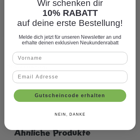
Wir schenken dir
Hier finden Sie viele weitere Produkte
10% RABATT
zum Motto.
auf deine erste Bestellung!
WEITERE PRODUKTE
Melde dich jetzt für unseren Newsletter an und
erhalte deinen exklusiven Neukundenrabatt
Beschreibung
Gutscheincode erhalten
NEIN, DANKE
Ähnliche Produkte
Produktgalerie überspringen