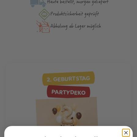
Heute bestellt, morgen geliefert
Produktsicher­heit geprüft
Abholung ab Lager möglich
2. GEBURTSTAG
PARTYDEKO