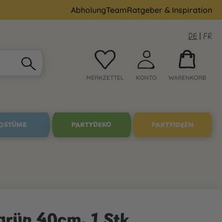
Abholung
Team
Ratgeber & Inspiration
DE
|
FR
MERKZETTEL
KONTO
WARENKORB
OSTÜME
PARTYDEKO
PARTYIDEEN
grün 40cm, 1 Stk