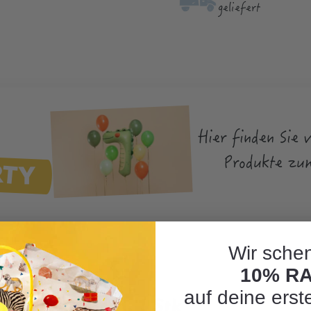
geliefert
Hier finden Sie 
RTY
Produkte zu
Wir schen
10% R
auf deine erst
ellgrün 40cm, 1 Stk"