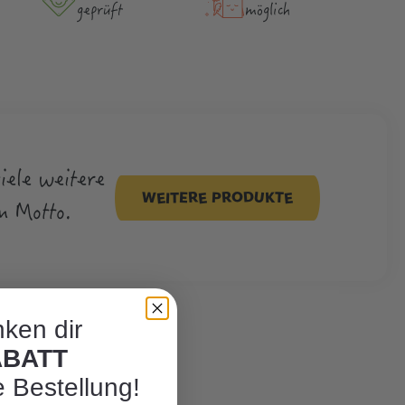
geprüft
möglich
viele weitere
WEITERE PRODUKTE
m Motto.
ken dir
ABATT
e Bestellung!