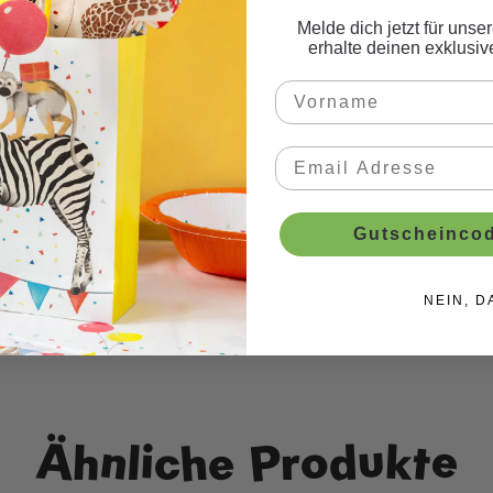
Melde dich jetzt für uns
mpom passt zu jedem Anlass! Weitere Artikel in hellgrün fin
erhalte deinen exklusi
Gutscheincod
NEIN, D
eko
Ähnliche Produkte