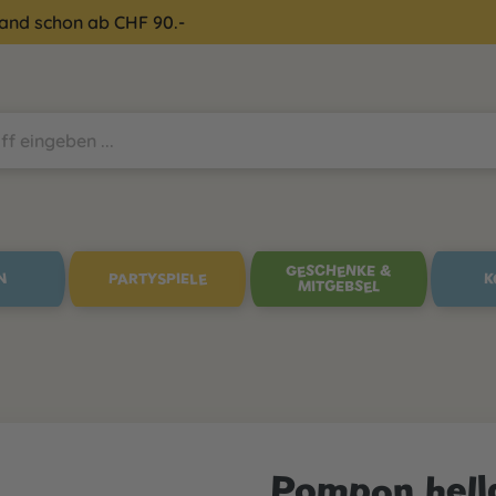
sand schon ab CHF 90.-
GESCHENKE &
N
PARTYSPIELE
K
MITGEBSEL
Pompon hell