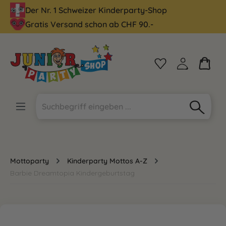
Der Nr. 1 Schweizer Kinderparty-Shop
alt springen
Gratis Versand schon ab CHF 90.-
Mottoparty
Kinderparty Mottos A-Z
Barbie Dreamtopia Kindergeburtstag