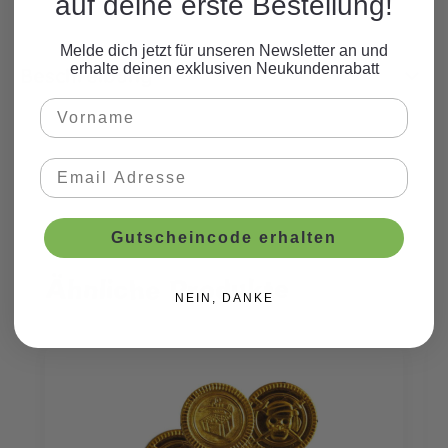
auf deine erste Bestellung!
Melde dich jetzt für unseren Newsletter an und
erhalte deinen exklusiven Neukundenrabatt
Beschreibung
Gutscheincode erhalten
Ähnliche Produkte
Produktgalerie überspringen
NEIN, DANKE