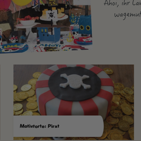
Ahoi, ihr La
wagemuti
Motivtorte: Pirat