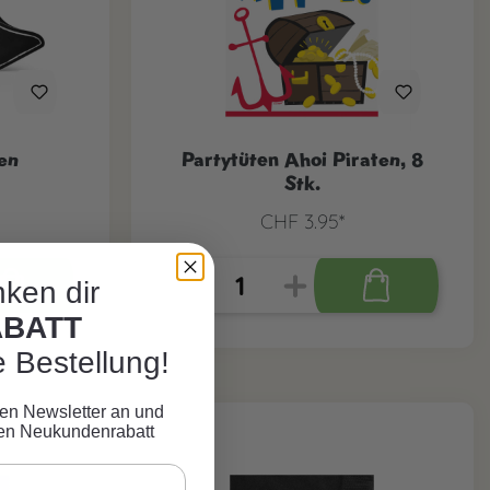
en
Partytüten Ahoi Piraten, 8
Stk.
CHF 3.95*
ken dir
ABATT
e Bestellung!
eren Newsletter an und
ven Neukundenrabatt