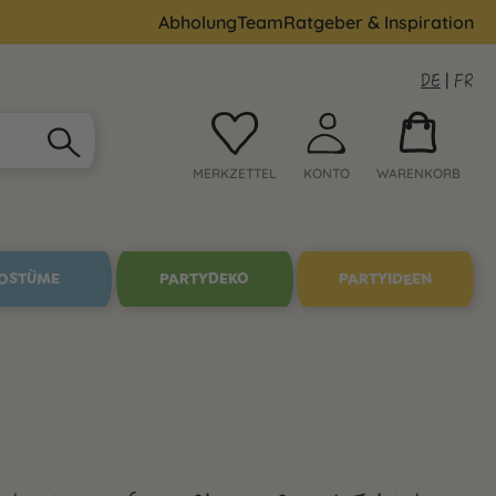
Abholung
Team
Ratgeber & Inspiration
DE
|
FR
MERKZETTEL
KONTO
WARENKORB
OSTÜME
PARTYDEKO
PARTYIDEEN