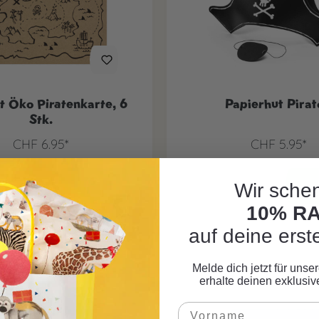
t Öko Piratenkarte, 6
Papierhut Pirat
Stk.
CHF 6.95*
CHF 5.95*
Wir schen
10% R
auf deine erst
Melde dich jetzt für uns
erhalte deinen exklusi