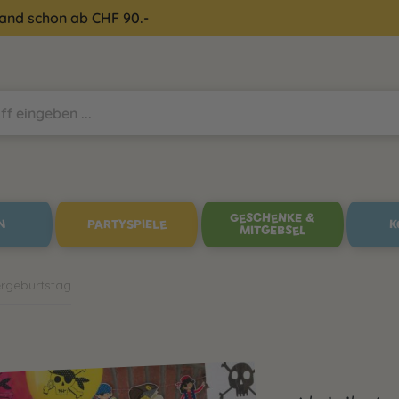
sand schon ab CHF 90.-
GESCHENKE &
N
PARTYSPIELE
K
MITGEBSEL
ergeburtstag