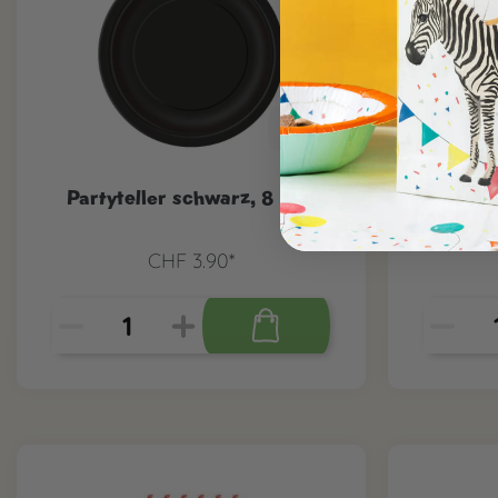
Partyteller schwarz, 8 Stk.
Part
CHF 3.90*