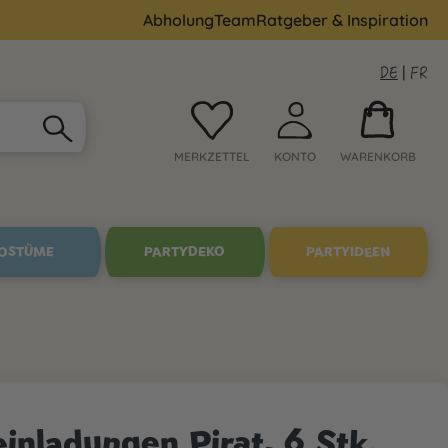
Abholung
Team
Ratgeber & Inspiration
DE
|
FR
MERKZETTEL
KONTO
WARENKORB
OSTÜME
PARTYDEKO
PARTYIDEEN
inladungen Pirat, 6 Stk.