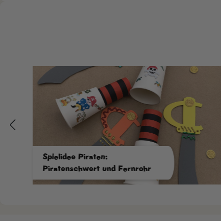
Spielidee Piraten:
Piratenschwert und Fernrohr