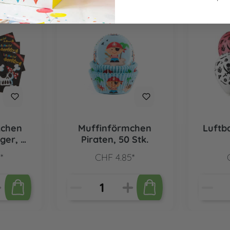
kchen
Muffinförmchen
Luftba
oger, 8
Piraten, 50 Stk.
*
CHF 4.85*