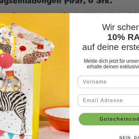
gseinladungen Pirat, 6 Stk."
oolen Einladungskarten mit Totenkopf-Motiv auf keinen Fall f
Wir schen
10% R
auf deine erst
Melde dich jetzt für uns
n
erhalte deinen exklusi
Ähnliche Produkte
Gutscheincod
NEIN, D