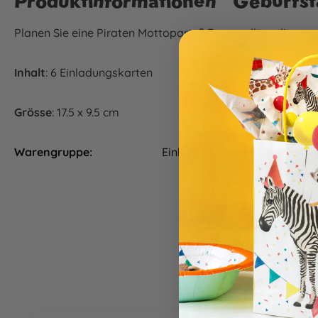
Produktinformationen "Geburtsta
Planen Sie eine Piraten Mottoparty? Dann sollten diese c
Inhalt
: 6 Einladungskarten
Grösse
: 17.5 x 9.5 cm
Warengruppe:
Einladungskarten, Tischware
Produktgalerie überspringen