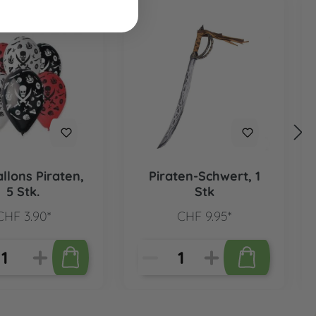
llons Piraten,
Piraten-Schwert, 1
5 Stk.
Stk
CHF 3.90*
CHF 9.95*