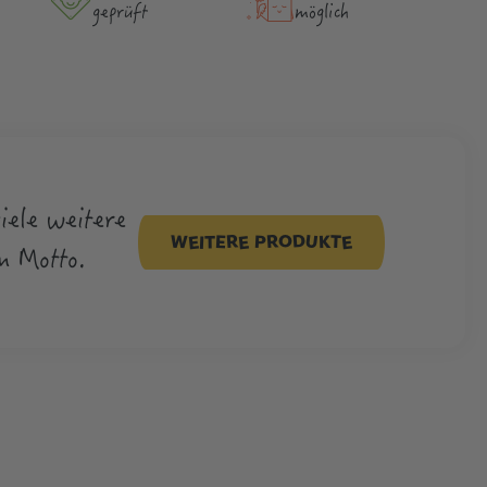
geprüft
möglich
viele weitere
WEITERE PRODUKTE
m Motto.