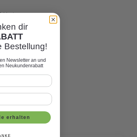
ehlen!
ken dir
ABATT
e Bestellung!
eren Newsletter an und
ven Neukundenrabatt
e erhalten
ANKE