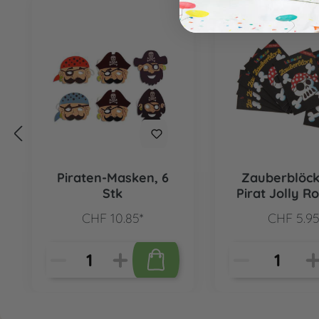
Piraten-Masken, 6
Zauberblöc
Stk
Pirat Jolly R
Stk
CHF 10.85*
CHF 5.95