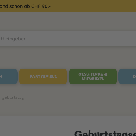
sand schon ab CHF 90.-
GESCHENKE &
N
PARTYSPIELE
K
MITGEBSEL
ergeburtstag
Geburtstagse