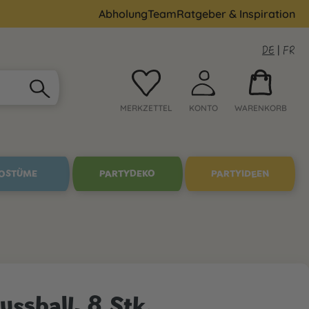
Abholung
Team
Ratgeber & Inspiration
DE
|
FR
MERKZETTEL
KONTO
WARENKORB
OSTÜME
PARTYDEKO
PARTYIDEEN
ussball, 8 Stk.