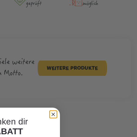
geprüft
möglich
iele weitere
WEITERE PRODUKTE
 Motto.
ken dir
ABATT