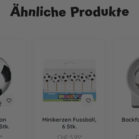
Ähnliche Produkte
lon
Minikerzen Fussball,
Backfo
Stk.
6 Stk.
*
CHF 5.95*
C