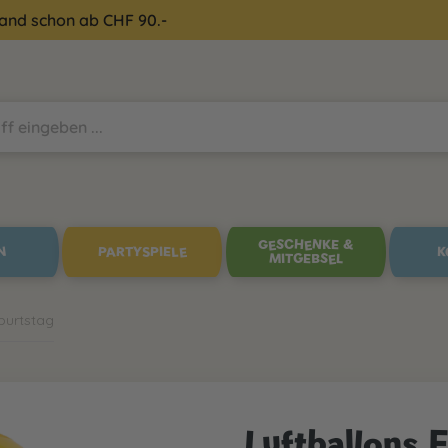
sand schon ab CHF 90.-
GESCHENKE &
N
PARTYSPIELE
K
MITGEBSEL
burtstag
Luftballons F