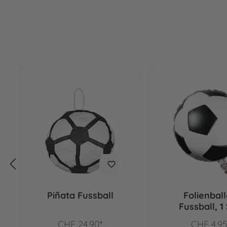
Produktgalerie überspringen
Piñata Fussball
Folienbal
Fussball, 1 
CHF 24.90*
CHF 4.95