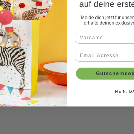
s Fussball, 8 Stk."
auf deine erst
ere Luftballons zum Motto Fussball dürfen hier auf keinen Fa
Melde dich jetzt für uns
erhalte deinen exklusi
Gutscheincod
gefüllt.
NEIN, D