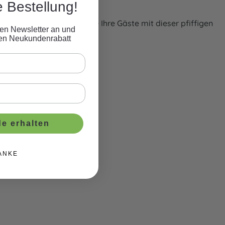
e Bestellung!
ll fehlen.überraschen Sie Ihre Gäste mit dieser pfiffigen
eren Newsletter an und
ven Neukundenrabatt
e erhalten
ANKE