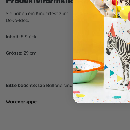
Produktinformationen "Luftballon
Sie haben ein Kinderfest zum Thema Fussball geplant? Uns
Deko-Idee.
Inhalt:
8 Stück
Grösse:
29 cm
Bitte beachte:
Die Ballone sind nicht mit Luft oder Helium 
Warengruppe:
Ballons, Partydeko