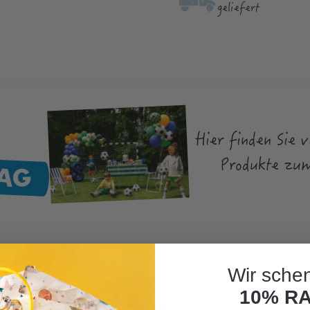
geliefert
Hier finden Sie v
TAG
Produkte zum
Wir schen
10% R