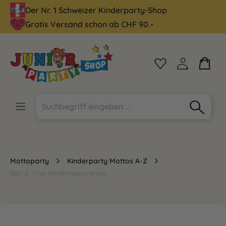
Der Nr. 1 Schweizer Kinderparty-Shop
alt springen
Gratis Versand schon ab CHF 90.-
Mottoparty
Kinderparty Mottos A-Z
Bibi & Tina Kindergeburtstag