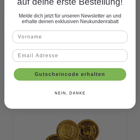
auf deine erste Bestellung!
Melde dich jetzt für unseren Newsletter an und
erhalte deinen exklusiven Neukundenrabatt
Beschreibung
Gutscheincode erhalten
Ähnliche Produkte
Produktgalerie überspringen
NEIN, DANKE