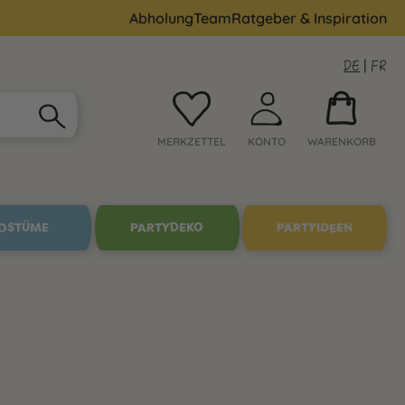
Abholung
Team
Ratgeber & Inspiration
DE
|
FR
MERKZETTEL
KONTO
WARENKORB
OSTÜME
PARTYDEKO
PARTYIDEEN