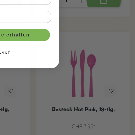
e erhalten
ANKE
tlg.
Besteck Hot Pink, 18-tlg.
CHF 3.95*