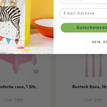
Gutscheincod
Neu
NEIN, D
hdecke rosa, 1 Stk.
Besteck Rosa, 18-
CHF 7.90*
CHF 3.95*