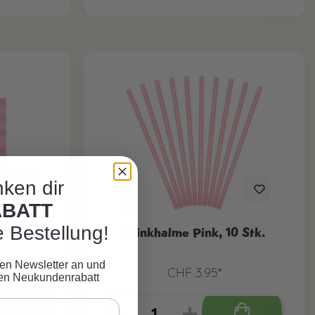
ken dir
ABATT
e Bestellung!
0 Stk.
Trinkhalme Pink, 10 Stk.
eren Newsletter an und
CHF 3.95*
ven Neukundenrabatt