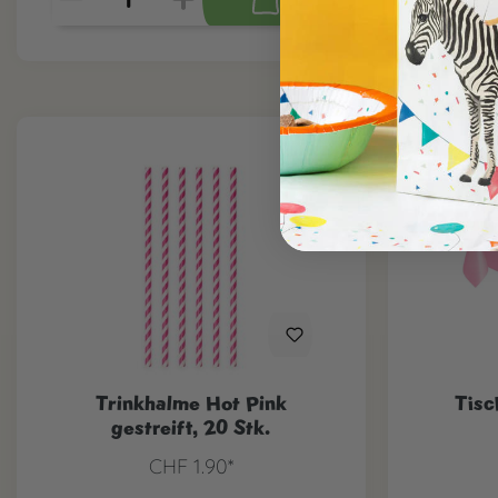
Trinkhalme Hot Pink
Tisc
gestreift, 20 Stk.
CHF 1.90*