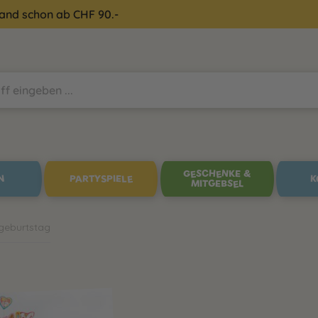
sand schon ab CHF 90.-
GESCHENKE &
N
PARTYSPIELE
K
MITGEBSEL
rgeburtstag