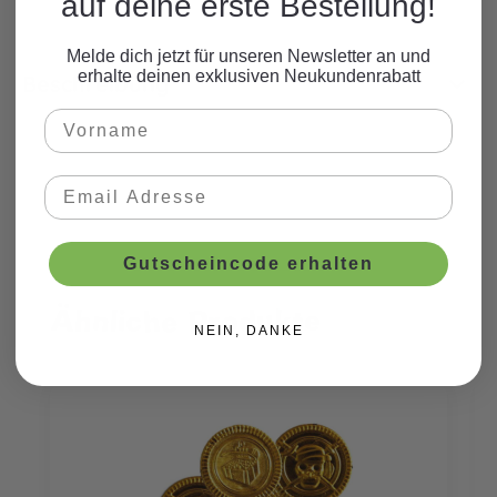
auf deine erste Bestellung!
Melde dich jetzt für unseren Newsletter an und
erhalte deinen exklusiven Neukundenrabatt
Beschreibung
Gutscheincode erhalten
Ähnliche Produkte
Produktgalerie überspringen
NEIN, DANKE