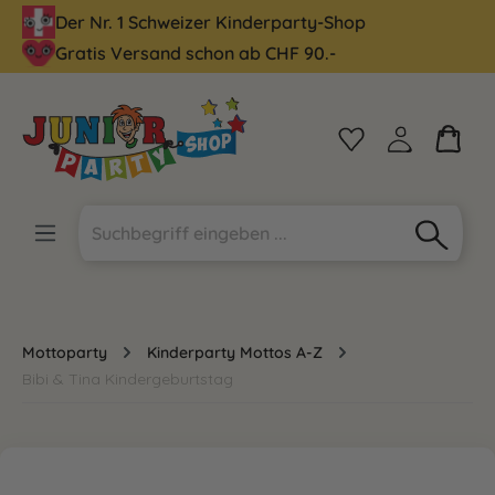
Der Nr. 1 Schweizer Kinderparty-Shop
alt springen
Gratis Versand schon ab CHF 90.-
Mottoparty
Kinderparty Mottos A-Z
Bibi & Tina Kindergeburtstag