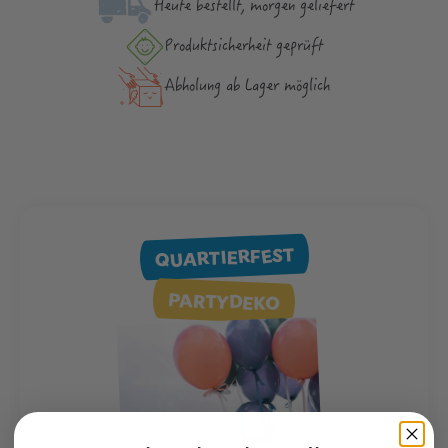
Heute bestellt, morgen geliefert
Produktsicher­heit geprüft
Abholung ab Lager möglich
QUARTIERFEST
PARTYDEKO