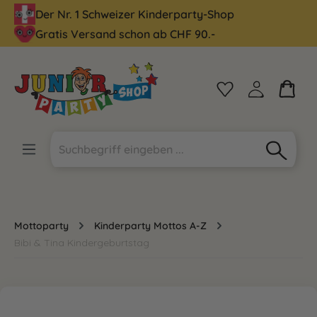
Der Nr. 1 Schweizer Kinderparty-Shop
alt springen
Gratis Versand schon ab CHF 90.-
Mottoparty
Kinderparty Mottos A-Z
Bibi & Tina Kindergeburtstag