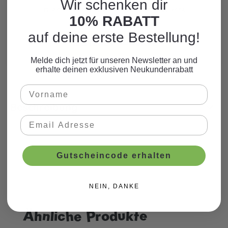
Wir schenken dir
Hier finden Sie viele weitere Produkte
10% RABATT
zum Motto.
auf deine erste Bestellung!
WEITERE PRODUKTE
Melde dich jetzt für unseren Newsletter an und
erhalte deinen exklusiven Neukundenrabatt
Beschreibung
Gutscheincode erhalten
NEIN, DANKE
Ähnliche Produkte
Produktgalerie überspringen