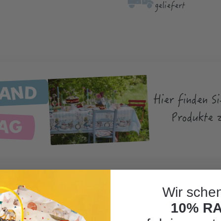
geliefert
LAND
Hier finden Si
TAG
Produkte 
Wir schen
10% R