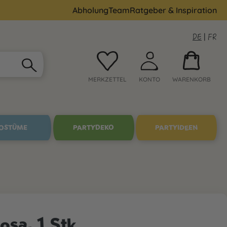
Abholung
Team
Ratgeber & Inspiration
DE
|
FR
MERKZETTEL
KONTO
WARENKORB
OSTÜME
PARTYDEKO
PARTYIDEEN
osa, 1 Stk.