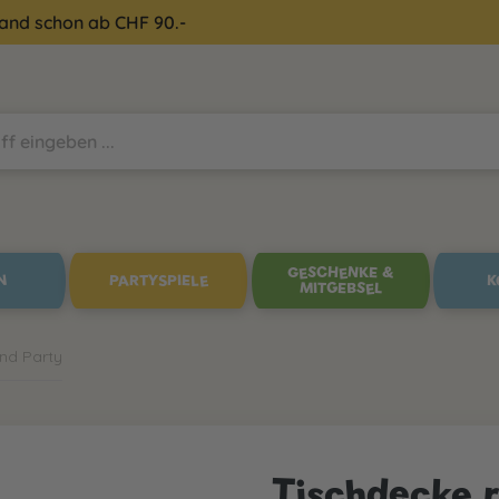
sand schon ab CHF 90.-
GESCHENKE &
N
PARTYSPIELE
K
MITGEBSEL
nd Party
Tischdecke r