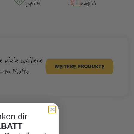
geprüft
möglich
e viele weitere
WEITERE PRODUKTE
zum Motto.
ken dir
ABATT