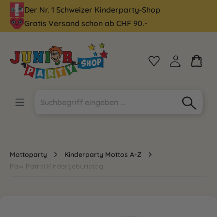
Der Nr. 1 Schweizer Kinderparty-Shop
alt springen
Gratis Versand schon ab CHF 90.-
Mottoparty
Kinderparty Mottos A-Z
Paw Patrol Kindergeburtstag