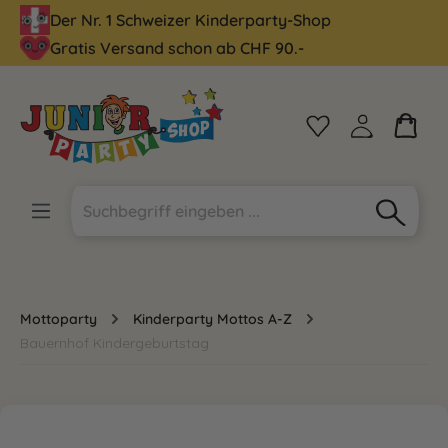
Der Nr. 1 Schweizer Kinderparty-Shop
alt springen
Gratis Versand schon ab CHF 90.-
Mottoparty
Kinderparty Mottos A-Z
Bauernhof Kindergeburtstag