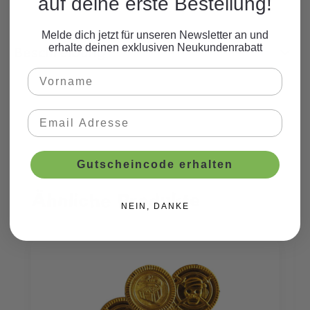
auf deine erste Bestellung!
Melde dich jetzt für unseren Newsletter an und
erhalte deinen exklusiven Neukundenrabatt
Beschreibung
Gutscheincode erhalten
Ähnliche Produkte
Produktgalerie überspringen
NEIN, DANKE