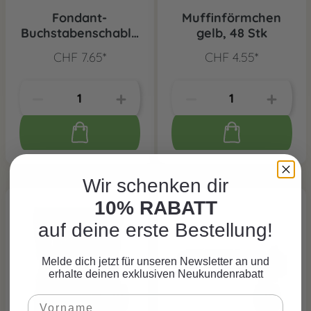
Fondant-
Muffinförmchen
Buchstabenschablo
gelb, 48 Stk
ne, 1 Stk.
CHF 7.65*
CHF 4.55*
Wir schenken dir
10% RABATT
auf deine erste Bestellung!
Melde dich jetzt für unseren Newsletter an und
erhalte deinen exklusiven Neukundenrabatt