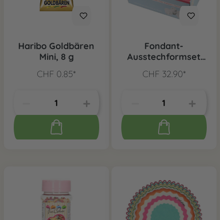
Haribo Goldbären
Fondant-
Mini, 8 g
Ausstechformset
Alphabet
CHF 0.85*
CHF 32.90*
Kleinbuchstaben