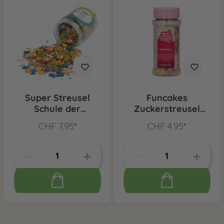
Super Streusel
Funcakes
Schule der
Zuckerstreusel
Magischen Tiere,
Schmetterlinge Mix,
CHF 7.95*
CHF 4.95*
90g
50 g