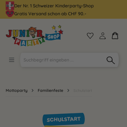
Der Nr. 1 Schweizer Kinderparty-Shop
alt springen
Gratis Versand schon ab CHF 90.-
Mottoparty
Familienfeste
Schulstart
SCHULSTART