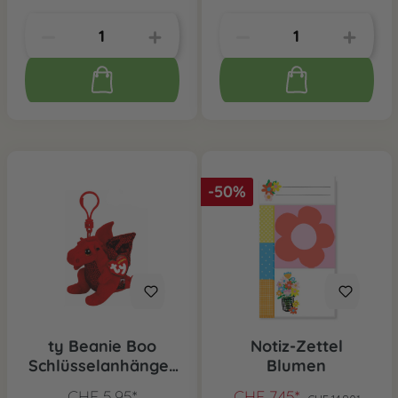
-50%
ty Beanie Boo
Notiz-Zettel
Schlüsselanhänger
Blumen
Y Ddraig Goch
CHF 5.95*
CHF 7.45*