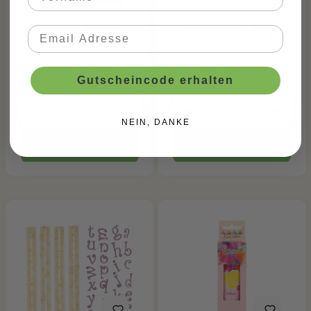
Maoam Happy
Smarties, 38 g
Fruttis, 175 g
CHF 3.95*
CHF 1.85*
Gutscheincode erhalten
NEIN, DANKE