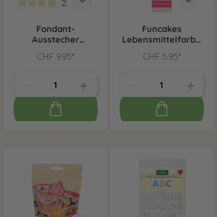
Fondant-
Funcakes
Ausstecher
Lebensmittelfarbe
Alphabet funky, 4-
Gelb
CHF 9.95*
CHF 5.95*
tlg.