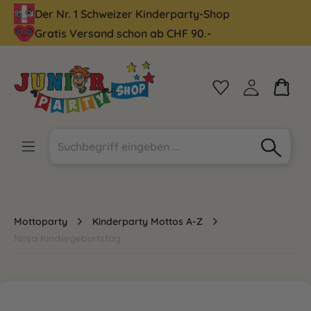
Der Nr. 1 Schweizer Kinderparty-Shop
alt springen
Gratis Versand schon ab CHF 90.-
Mottoparty
Kinderparty Mottos A-Z
Ninja Kindergeburtstag