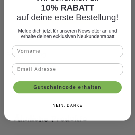
zum Motto.
10% RABATT
auf deine erste Bestellung!
WEITERE PRODUKTE
Melde dich jetzt für unseren Newsletter an und
erhalte deinen exklusiven Neukundenrabatt
Beschreibung
Gutscheincode erhalten
NEIN, DANKE
Ähnliche Produkte
Produktgalerie überspringen