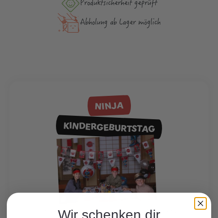
Produktsicher­heit geprüft
Abholung ab Lager möglich
NINJA
KINDERGEBURTSTAG
Hier finden Sie viele weitere Produkte
Wir schenken dir