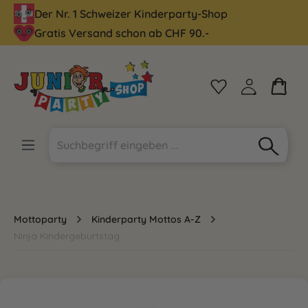
Der Nr. 1 Schweizer Kinderparty-Shop
alt springen
Gratis Versand schon ab CHF 90.-
Mottoparty
Kinderparty Mottos A-Z
Ninja Kindergeburtstag