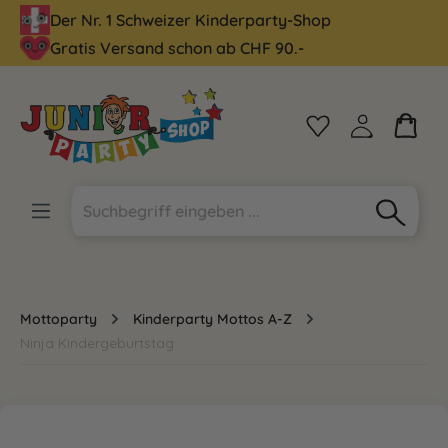
Der Nr. 1 Schweizer Kinderparty-Shop
alt springen
Gratis Versand schon ab CHF 90.-
Mottoparty
Kinderparty Mottos A-Z
Ninja Kindergeburtstag