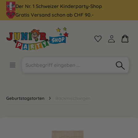
Der Nr. 1 Schweizer Kinderparty-Shop
alt springen
Gratis Versand schon ab CHF 90.-
Geburtstagstorten
Backmischungen
Bildergalerie überspringen