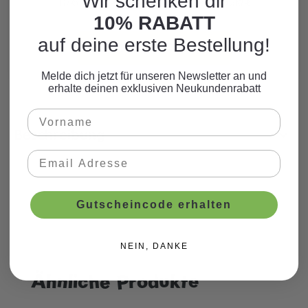
Wir schenken dir
Hier finden Sie viele weitere Produkte
zum Motto.
10% RABATT
auf deine erste Bestellung!
WEITERE PRODUKTE
Melde dich jetzt für unseren Newsletter an und
erhalte deinen exklusiven Neukundenrabatt
Beschreibung
Gutscheincode erhalten
NEIN, DANKE
Ähnliche Produkte
Produktgalerie überspringen