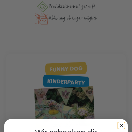
Produktsicher­heit geprüft
Abholung ab Lager möglich
FUNNY DOG
KINDERPARTY