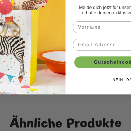
Melde dich jetzt für uns
e zum Eye-Catcher auf jeder Party.
erhalte deinen exklusi
gefüllt.
Gutscheincod
NEIN, D
Ähnliche Produkte