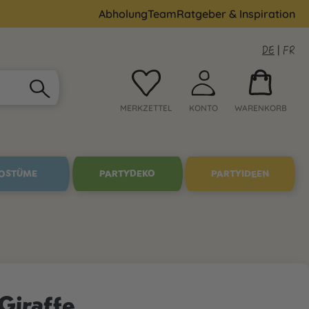
Abholung
Team
Ratgeber & Inspiration
DE
|
FR
MERKZETTEL
KONTO
WARENKORB
OSTÜME
PARTYDEKO
PARTYIDEEN
Giraffe