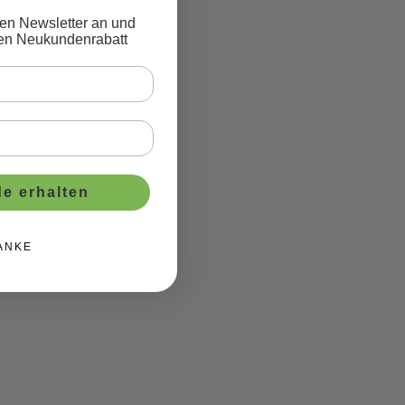
eren Newsletter an und
ven Neukundenrabatt
e erhalten
ANKE