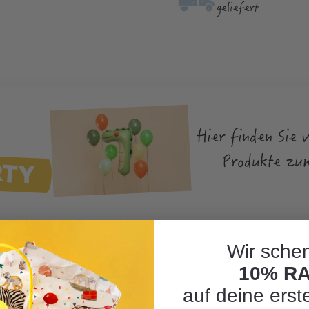
geliefert
Hier finden Sie 
RTY
Produkte zu
Wir schen
10% R
auf deine erst
lon Giraffe"