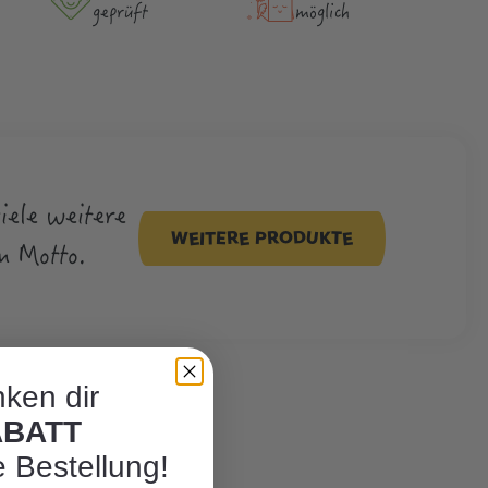
geprüft
möglich
viele weitere
WEITERE PRODUKTE
m Motto.
ken dir
ABATT
e Bestellung!