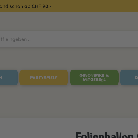
sand schon ab CHF 90.-
GESCHENKE &
N
PARTYSPIELE
K
MITGEBSEL
Folienballon 