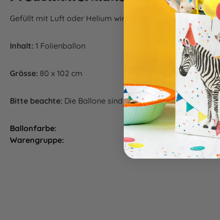
Gefüllt mit Luft oder Helium wird der Folienballon Giraff
Inhalt:
1 Folienballon
Grösse:
80 x 102 cm
Bitte beachte:
Die Ballone sind nicht mit Luft oder Helium 
Ballonfarbe:
gelb
Warengruppe:
Ballons, Partydeko