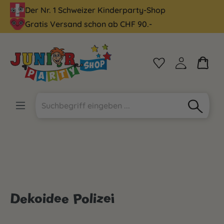
Der Nr. 1 Schweizer Kinderparty-Shop
alt springen
Gratis Versand schon ab CHF 90.-
Dekoidee Polizei