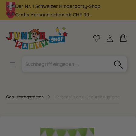
Der Nr. 1 Schweizer Kinderparty-Shop
alt springen
Gratis Versand schon ab CHF 90.-
Geburtstagstorten
Personalisierte Geburtstagstorte
Bildergalerie überspringen