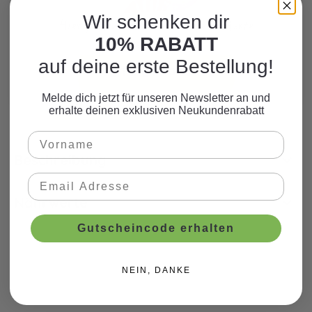
Wir schenken dir
Hier finden Sie viele weitere Produkte
10% RABATT
zum Motto.
auf deine erste Bestellung!
WEITERE PRODUKTE
Melde dich jetzt für unseren Newsletter an und
erhalte deinen exklusiven Neukundenrabatt
Beschreibung
Nährwerte
Gutscheincode erhalten
NEIN, DANKE