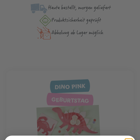
Heute bestellt, morgen geliefert
Produktsicher­heit geprüft
Abholung ab Lager möglich
DINO PINK
GEBURTSTAG