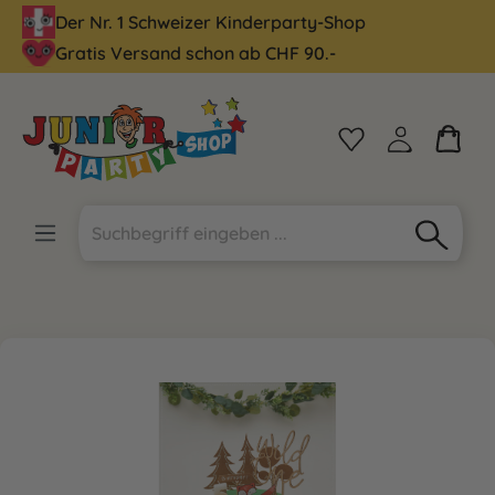
Der Nr. 1 Schweizer Kinderparty-Shop
alt springen
Gratis Versand schon ab CHF 90.-
Bildergalerie überspringen