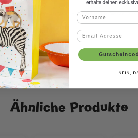
erhalte deinen exklusi
der anderen Seite. Verwende das Messer zum Schneiden und Trimmen kleiner D
Gut abspülen und abtrocknen.
Gutscheincod
NEIN, D
Ähnliche Produkte