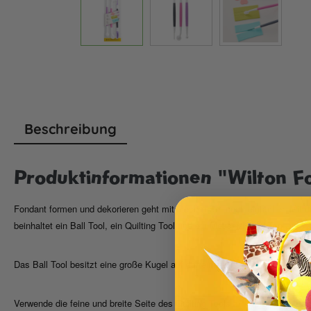
Beschreibung
Produktinformationen "Wilton F
Fondant formen und dekorieren geht mit diesem Set noch einfacher. Mit
beinhaltet ein Ball Tool, ein Quilting Tool und ein Messer/Nadel Tool.
Das Ball Tool besitzt eine große Kugel auf der einen und eine kleinere K
Verwende die feine und breite Seite des Quilting Tools zur Herstellung gep