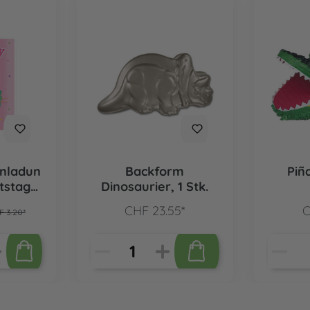
inladun
Backform
Piñ
tstag
Dinosaurier, 1 Stk.
k.
CHF 23.55*
C
F 3.20*