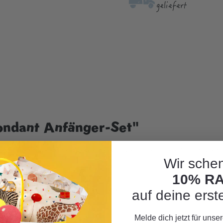
geliefert
ondant Anfänger-Set"
 diesen drei doppelendigen Werkzeugen kannst du Fondant oder Gum Paste ga
Wir schen
10% R
ugel auf der anderen Seite. Diese können zum Herstellen von Rüschen auf Blüte
auf deine erst
unkteter oder gestreifter Designs.
Melde dich jetzt für uns