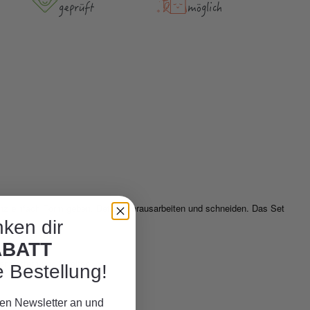
geprüft
möglich
nz einfach Form geben, Details herausarbeiten und schneiden. Das Set
ken dir
ABATT
nblättern und Streifen.
e Bestellung!
eren Newsletter an und