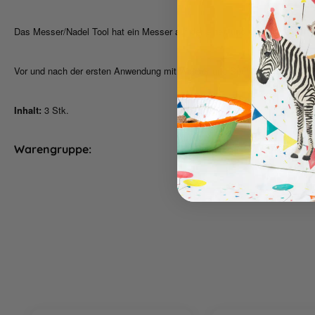
Das Messer/Nadel Tool hat ein Messer auf der einen und eine Nadel auf 
Vor und nach der ersten Anwendung mit Wasser und Spülmittel reinigen. 
Inhalt:
3 Stk.
Warengruppe:
Backen & Tortendeko
Produktgalerie überspringen