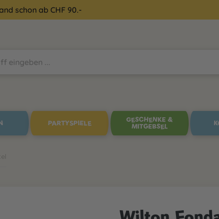
sand schon ab CHF 90.-
GESCHENKE &
N
PARTYSPIELE
K
MITGEBSEL
el
Wilton Fond