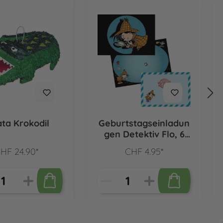
ata Krokodil
Geburtstagseinladun
gen Detektiv Flo, 6
Stk.
HF 24.90*
CHF 4.95*