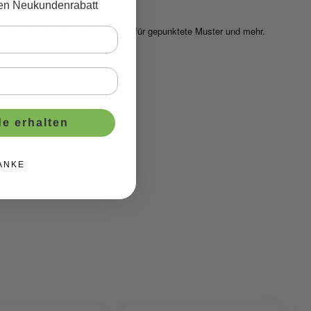
ven Neukundenrabatt
ekorationen. Die Nadel ist ideal für gepunktete Muster und mehr.
e erhalten
ANKE