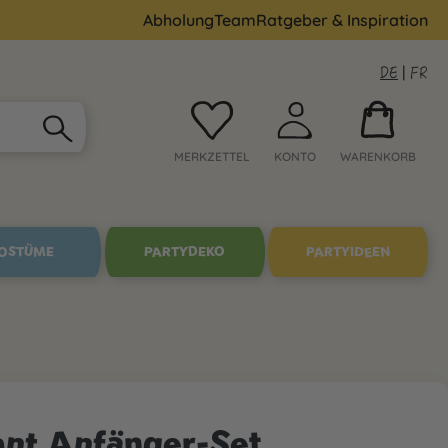
Abholung
Team
Ratgeber & Inspiration
DE
|
FR
MERKZETTEL
KONTO
WARENKORB
OSTÜME
PARTYDEKO
PARTYIDEEN
ant Anfänger-Set