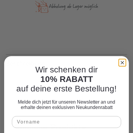
Abholung ab Lager möglich
Beschreibung
Wir schenken dir
10% RABATT
auf deine erste Bestellung!
Melde dich jetzt für unseren Newsletter an und
erhalte deinen exklusiven Neukundenrabatt
Ähnliche Produkte
Produktgalerie überspringen