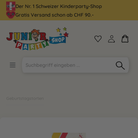
Der Nr. 1 Schweizer Kinderparty-Shop
alt springen
Gratis Versand schon ab CHF 90.-
Geburtstagstorten
Bildergalerie überspringen