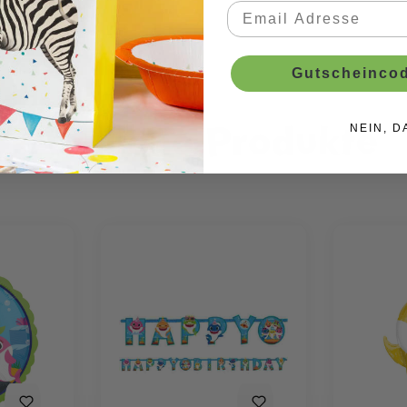
Gutscheincod
Ähnliche Produkte
NEIN, D