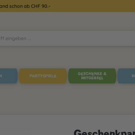
sand schon ab CHF 90.-
GESCHENKE &
N
PARTYSPIELE
K
MITGEBSEL
Geschenkpap