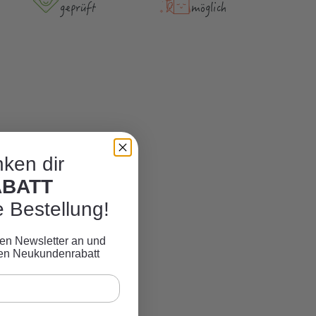
geprüft
möglich
ken dir
ABATT
e Bestellung!
eren Newsletter an und
ven Neukundenrabatt