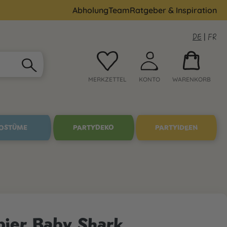
Abholung
Team
Ratgeber & Inspiration
DE
|
FR
MERKZETTEL
KONTO
WARENKORB
OSTÜME
PARTYDEKO
PARTYIDEEN
ier Baby Shark