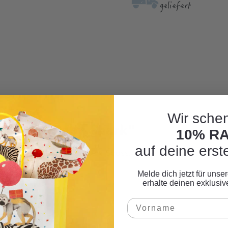
geliefert
Wir schen
kpapier Baby Shark"
10% R
auf deine erst
und Verschenken noch mehr Spass.
Melde dich jetzt für uns
erhalte deinen exklusi